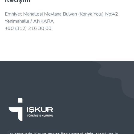
Emniyet Mahallesi Mevlana Bulvarı (Konya Yolu) No:42
Yenimahalle / ANKARA
+90 (312) 216 30 00